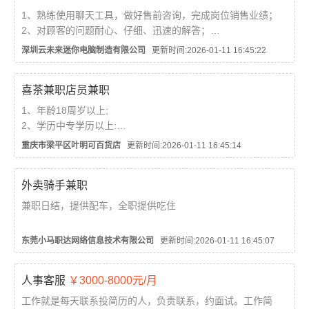
分析整理；
1、熟练使用聊天工具，做好售前咨询，完成岗位销售业绩；
5. 销售...
2、对顾客的问题耐心、仔细、迅速的解答；
3、了解客户需求，专业的为客户介绍并推荐店铺商品，协助客
深圳云未来迷你电脑制造有限公司
更新时间:2026-01-11 16:45:22
户解决产品需求，并积极促成订单；...
喜茶兼职店员兼职
1、年龄18周岁以上;
2、学历中专学历以上:
全日制院校在读学生，需提供有效学生证或在读证明;
重庆市梁平区叶明可百货店
更新时间:2026-01-11 16:45:14
毕业实习生:全日制院校毕业季学生，能够全职就班。
3、性格开朗、五官端正、个人卫生良好，沟通能力良
外卖骑手兼职
好;
4、能够适应轮班制，...
兼职日结，提供配车，全职提供吃住
工作内容:负责顾客的需求送到顾客手中 岗位职责:1.会骑电动
东莞小马职达网络信息技术有限公司
更新时间:2026-01-11 16:45:07
车 2.会导航 3.善于沟通 4.兼职日结公司配车全职提供吃住...
人事客服
￥3000-8000元/月
工作就是每天联系投简历的人，负责联系，约面试。工作简