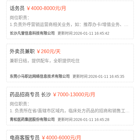
【薪资待遇】
话务员
￥4000-8000元/月
提成+全勤奖+流水奖金
稳定主播月均收入5千~1万...
岗位职责：
1.负责外呼营销运营商相关业务，如：推荐办卡/增值业务、促
激活/充值、客户关怀回访、问卷调研等；
长沙凡誉信息科技有限公司
更新时间:2026-01-11 16:45:42
2.熟悉产品，使用规范用语开展营销工作；
3.分析外呼数据，完善话术，提高销售业绩；
外卖员兼职
￥260元/天
4.外呼结果形成文档，及时反馈相关问题...
兼职日结，提供配车，全职提供吃住
工作内容:负责顾客的需求送到顾客手中 岗位职责:1.会骑电动
东莞小马职达网络信息技术有限公司
更新时间:2026-01-11 16:45:35
车 2.会导航 3.善于沟通 4.兼职日结公司配车全职提供吃住...
药品招商专员 长沙
￥7000-13000元/月
岗位职责：
1. 负责所在省/直辖市区域内，临床处方药品的招商和销售工
作；
青松医药集团股份有限公司
更新时间:2026-01-11 16:45:28
2. 进行客户拜访和协议的执行；
3. 建立和完善客户档案，及时整理客户信息；
电商客服专员
￥4000-6000元/月
4. 了解和收集区域与工作相关的市场信息和竞争产品，并进行