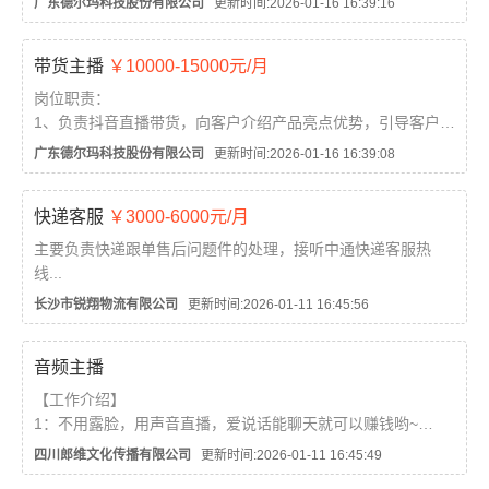
广东德尔玛科技股份有限公司
更新时间:2026-01-16 16:39:16
2、把控直播间氛围和产品上下架节奏；
3、与主播解说直播流程，配合各个店铺的营销促销活动，解答
带货主播
￥10000-15000元/月
顾客咨询，介绍产品，引导消费等；
4、收集分析直...
岗位职责：
1、负责抖音直播带货，向客户介绍产品亮点优势，引导客户完
成购买；
广东德尔玛科技股份有限公司
更新时间:2026-01-16 16:39:08
2、进行粉丝维护，与用户互动，活跃直播气氛并引导客户购买
产品；
快递客服
￥3000-6000元/月
3、配合公司运营需要，出镜录制相关短视频；
4、完成上级交办的其他任务。
主要负责快递跟单售后问题件的处理，接听中通快递客服热
线...
任职要求：...
长沙市锐翔物流有限公司
更新时间:2026-01-11 16:45:56
音频主播
【工作介绍】
1：不用露脸，用声音直播，爱说话能聊天就可以赚钱哟~
2：我们是多人厅直播间共8人，聊天互动玩游戏不用怕尴尬
四川郎维文化传播有限公司
更新时间:2026-01-11 16:45:49
3：不用坐班，一部手机+耳机就可以直播啦~