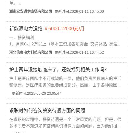
单。...
湖南宏安通供应链有限公司
更新时间:2026-01-11 16:45:00
新能源电力运维
￥6000-12000元/月
一、薪资福利
1、月薪6-1.2万以上（基本工资加各项奖金+交通补贴+高温补
贴+职务津贴）
河北信鲁电力科技有限公司
更新时间:2026-01-11 16:44:52
2、每月4-8天带薪公休 上五险一金
二、招聘条件
护士两年没接触临床了，还能找到相关工作吗？
1、18-30周，身高170以上，高中及中专以上学历，专业不限
2、身体健康 无前科 无大面积纹...
护士是医疗团队中不可或缺的一员，他们负责照顾病人的生活
和健康，是医疗服务的重要组成部分。然而，由于各种原因，
有些护士可能会离开临床工作，长时间没有接触病人和医疗工
更新时间:2025-05-20 23:05:47
作，这样会对他们的职业发展和技能水平造成一定的影...
求职时如何咨询薪资待遇方面的问题
在求职的过程中，薪资待遇是一个非常重要的问题。但是，很
多求职者不知道如何咨询薪资待遇方面的问题，因为他们担心
这样会显得不礼貌或者不专业。其实，咨询薪资待遇是非常正