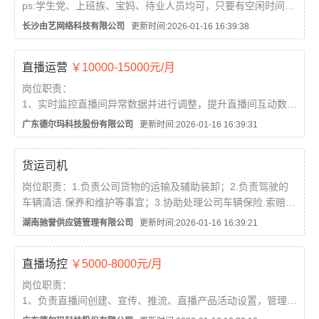
ps:学生党、上班族、宝妈、待业人员均可，只要有空闲时间均
可做，全天24小时不限制，手机轻松搞定，有无经验者均可，
长沙由艺网络科技有限公司
更新时间:2026-01-16 16:39:38
会提供培训。
官方正规绿色聊天平台，手机文字、语音、视频聊...
直播运营
￥10000-15000元/月
岗位职责：
1、实时监控直播间异常数据并进行调整，提升直播间互动数据
及销售数据。
广东德尔玛科技股份有限公司
更新时间:2026-01-16 16:39:31
2、负责直播间选品、排品等，根据行业动态及流量情况调整直
播间销售策略。
货运司机
3、管理及培训直播间场控，优化直播间场控工作及流程，下播
后及...
岗位职责：1.负责公司货物的运输及辅助装卸；2.负责驾驶的
车辆清洁.保养和维护等事宜；3.协助处理公司车辆保险.索赔.
年检办理；4.完成领导交办的其他工作；任职要求：1.能驾驶
湖南驰誉供应链管理有限公司
更新时间:2026-01-16 16:39:21
4.2米货车，持c1及以上驾驶证，1年以上驾驶经验；2.无不
良...
直播场控
￥5000-8000元/月
岗位职责：
1、负责直播间创建、宣传、推流、直播产品活动设置，管理、
调配直播产品；